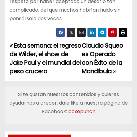
respeto por haber aceptado un desafío tan
complicado, del que muchos habrían huido sin
pensárselo dos veces.
Esta semana: el regreso
Claudio Squeo
N
de Wilder, el show de
es Operado
a
Jake Paul y el mundial del
con Éxito de la
peso crucero
Mandíbula
v
e
Si te gustan nuestros contenidos y quieres
g
ayudarnos a crecer, dale like a nuestra página de
a
Facebook:
boxepunch
c