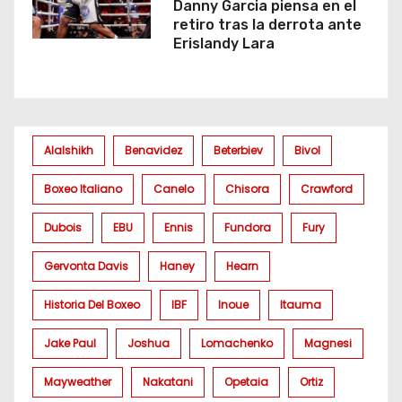
Danny Garcia piensa en el
retiro tras la derrota ante
Erislandy Lara
Alalshikh
Benavidez
Beterbiev
Bivol
Boxeo Italiano
Canelo
Chisora
Crawford
Dubois
EBU
Ennis
Fundora
Fury
Gervonta Davis
Haney
Hearn
Historia Del Boxeo
IBF
Inoue
Itauma
Jake Paul
Joshua
Lomachenko
Magnesi
Mayweather
Nakatani
Opetaia
Ortiz