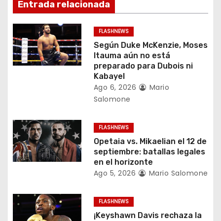
i
Entrada relacionada
ó
FLASHNEWS
n
Según Duke McKenzie, Moses
Itauma aún no está
d
preparado para Dubois ni
Kabayel
e
Ago 6, 2026
Mario
Salomone
e
n
FLASHNEWS
Opetaia vs. Mikaelian el 12 de
t
septiembre: batallas legales
en el horizonte
r
Ago 5, 2026
Mario Salomone
a
FLASHNEWS
d
¡Keyshawn Davis rechaza la