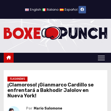
S
a
English
Italiano
Español
l
t
a
r
a
l
c
o
n
t
FLASHNEWS
¡Clamoroso! ¡Gianmarco Cardillo se
e
enfrentará a Bakhodir Jalolov en
n
Nueva York!
i
d
Por
Mario Salomone