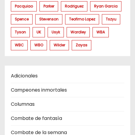
Pacquiao
Parker
Rodriguez
Ryan Garcia
Spence
Stevenson
Teofimo Lopez
Tszyu
Tyson
UK
Usyk
Wardley
WBA
WBC
WBO
Wilder
Zayas
Adicionales
Campeones inmortales
Columnas
Combate de fantasìa
Combate de la semana