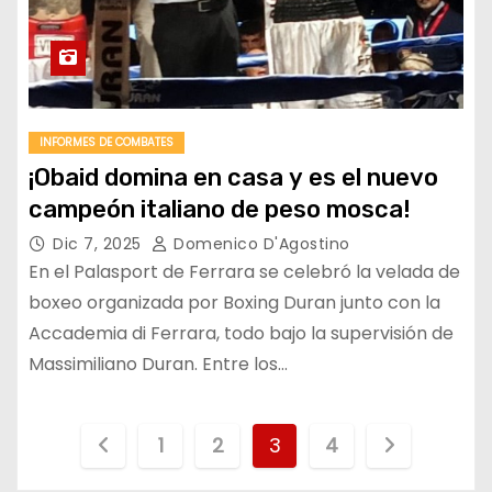
INFORMES DE COMBATES
¡Obaid domina en casa y es el nuevo
campeón italiano de peso mosca!
Dic 7, 2025
Domenico D'Agostino
En el Palasport de Ferrara se celebró la velada de
boxeo organizada por Boxing Duran junto con la
Accademia di Ferrara, todo bajo la supervisión de
Massimiliano Duran. Entre los…
P
1
2
3
4
a