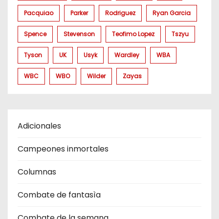
Pacquiao
Parker
Rodriguez
Ryan Garcia
Spence
Stevenson
Teofimo Lopez
Tszyu
Tyson
UK
Usyk
Wardley
WBA
WBC
WBO
Wilder
Zayas
Adicionales
Campeones inmortales
Columnas
Combate de fantasìa
Combate de la semana