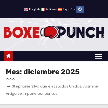
S
a
English
Italiano
Español
l
t
a
r
a
l
c
o
Mes:
diciembre 2025
n
t
Inicio
e
Stephanie Silva cae en Estados Unidos: Jasmine
n
Artiga se impone por puntos
i
d