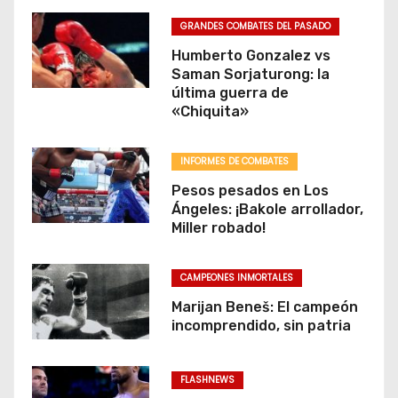
e
GRANDES COMBATES DEL PASADO
n
Humberto Gonzalez vs
Saman Sorjaturong: la
t
última guerra de
«Chiquita»
r
a
INFORMES DE COMBATES
d
Pesos pesados en Los
Ángeles: ¡Bakole arrollador,
a
Miller robado!
s
CAMPEONES INMORTALES
Marijan Beneš: El campeón
incomprendido, sin patria
FLASHNEWS