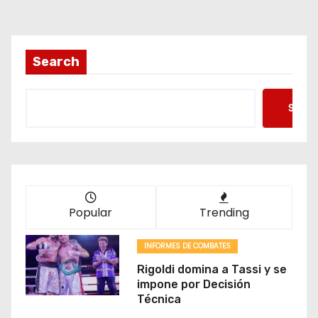
g
i
Search
n
Searc
a
c
i
ó
Popular
Trending
n
INFORMES DE COMBATES
d
Rigoldi domina a Tassi y se
impone por Decisión
e
Técnica