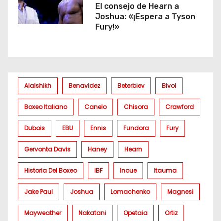
El consejo de Hearn a
Joshua: «¡Espera a Tyson
Fury!»
Alalshikh
Benavidez
Beterbiev
Bivol
Boxeo Italiano
Canelo
Chisora
Crawford
Dubois
EBU
Ennis
Fundora
Fury
Gervonta Davis
Haney
Hearn
Historia Del Boxeo
IBF
Inoue
Itauma
Jake Paul
Joshua
Lomachenko
Magnesi
Mayweather
Nakatani
Opetaia
Ortiz