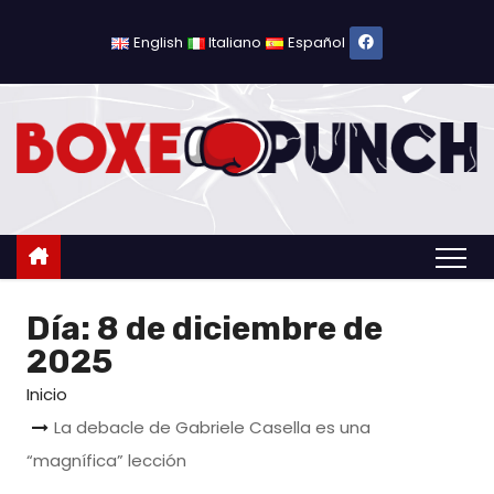
S
a
English
Italiano
Español
l
t
a
r
a
l
c
o
Día:
8 de diciembre de
n
t
2025
e
Inicio
n
La debacle de Gabriele Casella es una
i
“magnífica” lección
d