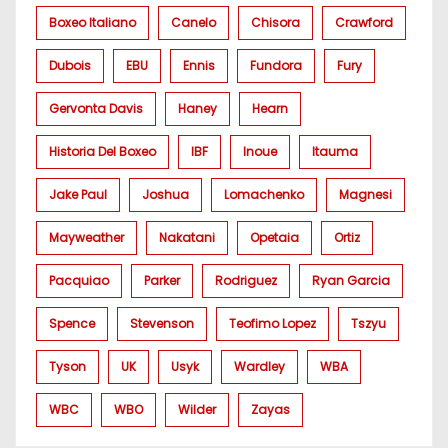
Boxeo Italiano
Canelo
Chisora
Crawford
Dubois
EBU
Ennis
Fundora
Fury
Gervonta Davis
Haney
Hearn
Historia Del Boxeo
IBF
Inoue
Itauma
Jake Paul
Joshua
Lomachenko
Magnesi
Mayweather
Nakatani
Opetaia
Ortiz
Pacquiao
Parker
Rodriguez
Ryan Garcia
Spence
Stevenson
Teofimo Lopez
Tszyu
Tyson
UK
Usyk
Wardley
WBA
WBC
WBO
Wilder
Zayas