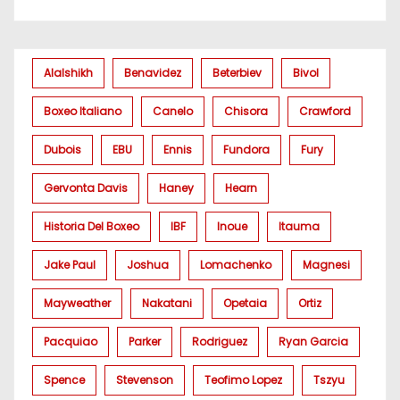
Alalshikh
Benavidez
Beterbiev
Bivol
Boxeo Italiano
Canelo
Chisora
Crawford
Dubois
EBU
Ennis
Fundora
Fury
Gervonta Davis
Haney
Hearn
Historia Del Boxeo
IBF
Inoue
Itauma
Jake Paul
Joshua
Lomachenko
Magnesi
Mayweather
Nakatani
Opetaia
Ortiz
Pacquiao
Parker
Rodriguez
Ryan Garcia
Spence
Stevenson
Teofimo Lopez
Tszyu