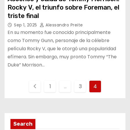
Rocky V, el triunfo sobre Foreman, el
triste final
Sep 1, 2025
Alessandro Preite
En su momento fue conocido principalmente
como Tommy Gunn, personaje de la célebre
película Rocky V, que le otorgó una popularidad
efímera. Sin embargo, muy pronto Tommy “The
Duke” Morrison…
P
1
…
3
4
a
g
i
Search