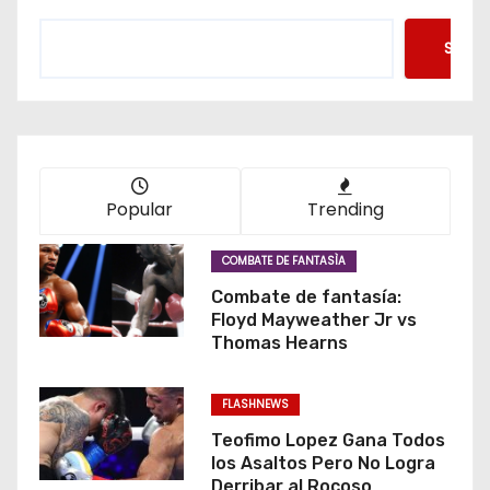
n
Searc
a
c
i
ó
Popular
Trending
n
COMBATE DE FANTASÌA
d
Combate de fantasía:
Floyd Mayweather Jr vs
e
Thomas Hearns
e
FLASHNEWS
n
Teofimo Lopez Gana Todos
los Asaltos Pero No Logra
t
Derribar al Rocoso