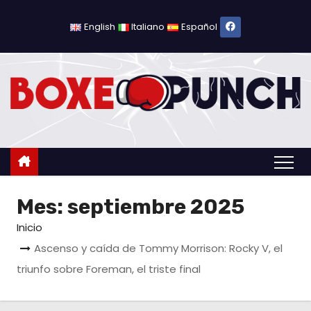
S
a
English
Italiano
Español
l
t
a
r
a
l
c
o
Mes:
septiembre 2025
n
t
Inicio
e
Ascenso y caída de Tommy Morrison: Rocky V, el
n
triunfo sobre Foreman, el triste final
i
d