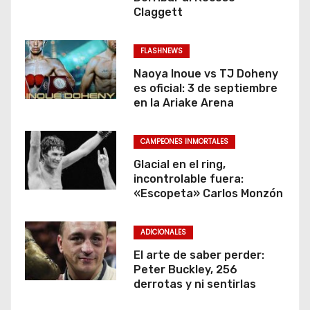
Claggett
r
a
FLASHNEWS
d
Naoya Inoue vs TJ Doheny
es oficial: 3 de septiembre
a
en la Ariake Arena
s
CAMPEONES INMORTALES
Glacial en el ring,
incontrolable fuera:
«Escopeta» Carlos Monzón
ADICIONALES
El arte de saber perder:
Peter Buckley, 256
derrotas y ni sentirlas