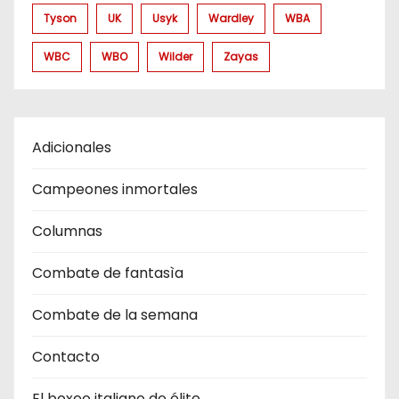
Tyson
UK
Usyk
Wardley
WBA
WBC
WBO
Wilder
Zayas
Adicionales
Campeones inmortales
Columnas
Combate de fantasìa
Combate de la semana
Contacto
El boxeo italiano de élite