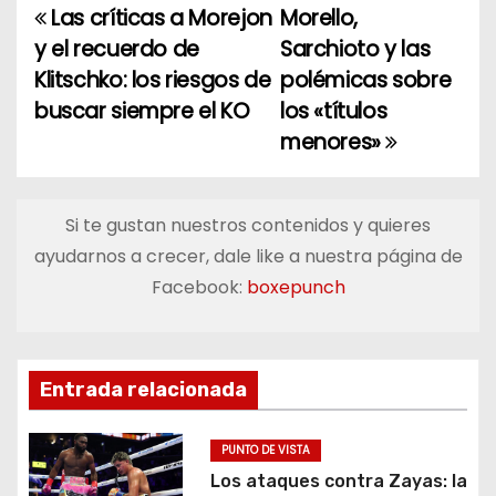
Las críticas a Morejon
Morello,
N
y el recuerdo de
Sarchioto y las
a
Klitschko: los riesgos de
polémicas sobre
buscar siempre el KO
los «títulos
v
menores»
e
g
Si te gustan nuestros contenidos y quieres
a
ayudarnos a crecer, dale like a nuestra página de
Facebook:
boxepunch
c
i
ó
Entrada relacionada
n
PUNTO DE VISTA
d
Los ataques contra Zayas: la