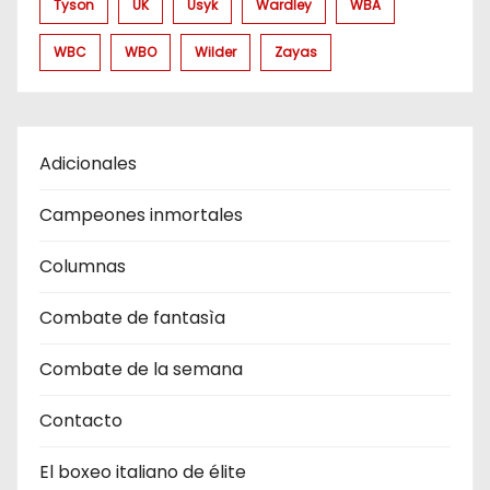
Tyson
UK
Usyk
Wardley
WBA
WBC
WBO
Wilder
Zayas
Adicionales
Campeones inmortales
Columnas
Combate de fantasìa
Combate de la semana
Contacto
El boxeo italiano de élite