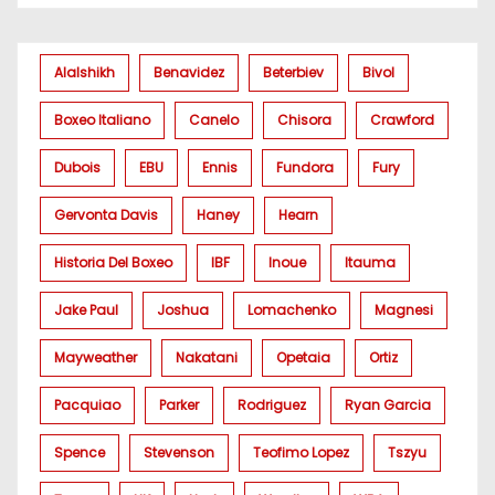
Alalshikh
Benavidez
Beterbiev
Bivol
Boxeo Italiano
Canelo
Chisora
Crawford
Dubois
EBU
Ennis
Fundora
Fury
Gervonta Davis
Haney
Hearn
Historia Del Boxeo
IBF
Inoue
Itauma
Jake Paul
Joshua
Lomachenko
Magnesi
Mayweather
Nakatani
Opetaia
Ortiz
Pacquiao
Parker
Rodriguez
Ryan Garcia
Spence
Stevenson
Teofimo Lopez
Tszyu