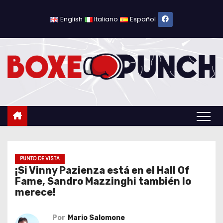
S
a
English
Italiano
Español
l
t
a
r
a
l
c
o
n
t
PUNTO DE VISTA
¡Si Vinny Pazienza está en el Hall Of
e
Fame, Sandro Mazzinghi también lo
n
merece!
i
d
Por
Mario Salomone