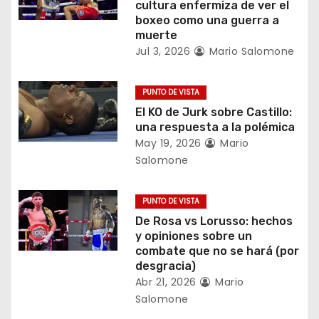
cultura enfermiza de ver el
e
boxeo como una guerra a
muerte
e
Jul 3, 2026
Mario Salomone
n
PUNTO DE VISTA
t
El KO de Jurk sobre Castillo:
una respuesta a la polémica
r
May 19, 2026
Mario
Salomone
a
d
PUNTO DE VISTA
De Rosa vs Lorusso: hechos
a
y opiniones sobre un
combate que no se hará (por
s
desgracia)
Abr 21, 2026
Mario
Salomone