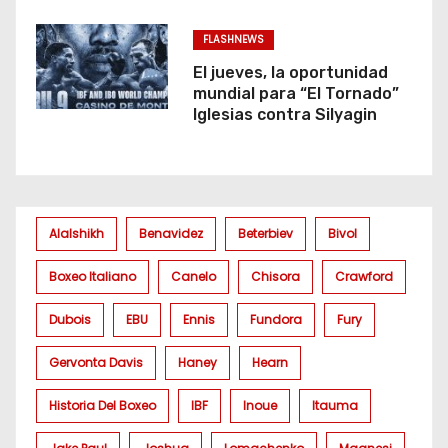
FLASHNEWS
El jueves, la oportunidad
mundial para “El Tornado”
Iglesias contra Silyagin
Alalshikh
Benavidez
Beterbiev
Bivol
Boxeo Italiano
Canelo
Chisora
Crawford
Dubois
EBU
Ennis
Fundora
Fury
Gervonta Davis
Haney
Hearn
Historia Del Boxeo
IBF
Inoue
Itauma