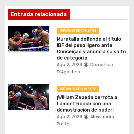
i
ó
Entrada relacionada
n
INFORMES DE COMBATES
d
Muratalla defiende el título
IBF del peso ligero ante
e
Conceição y anuncia su salto
de categoría
e
Ago 2, 2026
Domenico
D'Agostino
n
t
INFORMES DE COMBATES
¡William Zepeda derrota a
r
Lamont Roach con una
demostración de poder!
a
Ago 2, 2026
Alessandro
Preite
d