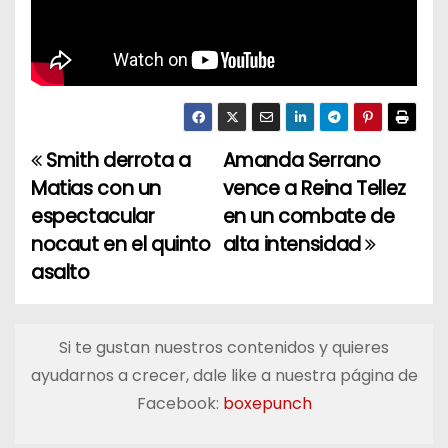
Smith derrota a
Amanda Serrano
N
Matias con un
vence a Reina Tellez
a
espectacular
en un combate de
nocaut en el quinto
alta intensidad
v
asalto
e
g
Si te gustan nuestros contenidos y quieres
a
ayudarnos a crecer, dale like a nuestra página de
Facebook:
boxepunch
c