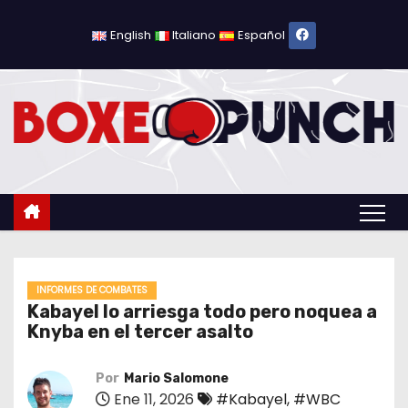
S
a
English
Italiano
Español
l
t
a
r
a
l
c
o
n
t
INFORMES DE COMBATES
Kabayel lo arriesga todo pero noquea a
e
Knyba en el tercer asalto
n
i
Por
Mario Salomone
d
Ene 11, 2026
#Kabayel
,
#WBC