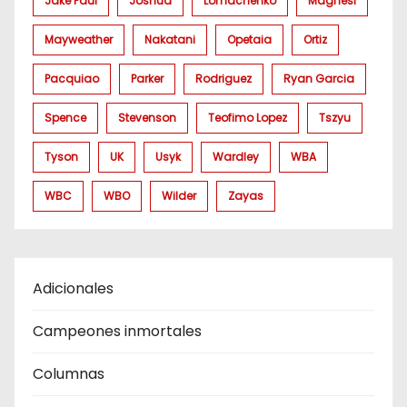
Jake Paul
Joshua
Lomachenko
Magnesi
Mayweather
Nakatani
Opetaia
Ortiz
Pacquiao
Parker
Rodriguez
Ryan Garcia
Spence
Stevenson
Teofimo Lopez
Tszyu
Tyson
UK
Usyk
Wardley
WBA
WBC
WBO
Wilder
Zayas
Adicionales
Campeones inmortales
Columnas