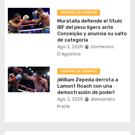
e
INFORMES DE COMBATES
n
Muratalla defiende el título
IBF del peso ligero ante
t
Conceição y anuncia su salto
de categoría
r
Ago 2, 2026
Domenico
a
D'Agostino
d
INFORMES DE COMBATES
a
¡William Zepeda derrota a
Lamont Roach con una
s
demostración de poder!
Ago 2, 2026
Alessandro
Preite