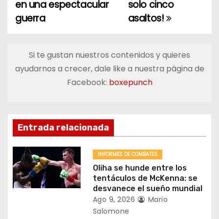
a
en una espectacular
solo cinco
guerra
asaltos!
v
e
Si te gustan nuestros contenidos y quieres
g
ayudarnos a crecer, dale like a nuestra página de
a
Facebook:
boxepunch
c
i
Entrada relacionada
ó
INFORMES DE COMBATES
n
Oliha se hunde entre los
tentáculos de McKenna: se
d
desvanece el sueño mundial
Ago 9, 2026
Mario
e
Salomone