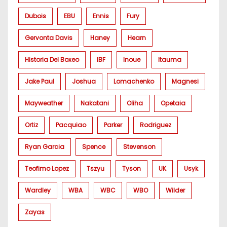
Dubois
EBU
Ennis
Fury
Gervonta Davis
Haney
Hearn
Historia Del Boxeo
IBF
Inoue
Itauma
Jake Paul
Joshua
Lomachenko
Magnesi
Mayweather
Nakatani
Oliha
Opetaia
Ortiz
Pacquiao
Parker
Rodriguez
Ryan Garcia
Spence
Stevenson
Teofimo Lopez
Tszyu
Tyson
UK
Usyk
Wardley
WBA
WBC
WBO
Wilder
Zayas