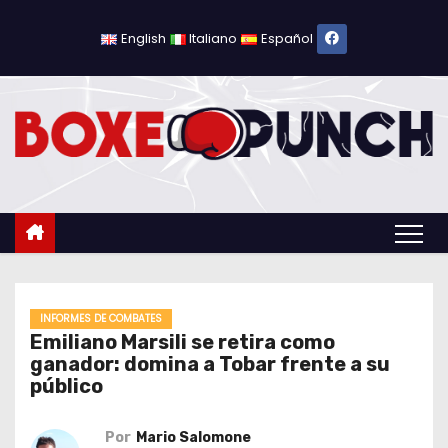
S
a
English
Italiano
Español
l
t
a
r
a
l
c
o
n
t
INFORMES DE COMBATES
Emiliano Marsili se retira como
e
ganador: domina a Tobar frente a su
n
público
i
d
Por
Mario Salomone