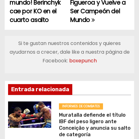
a
mundo! Berinchyk
Figueroa y Vuelve a
cae por KO en el
Ser Campeón del
v
cuarto asalto
Mundo
e
g
Si te gustan nuestros contenidos y quieres
a
ayudarnos a crecer, dale like a nuestra página de
Facebook:
boxepunch
c
i
ó
Entrada relacionada
n
INFORMES DE COMBATES
d
Muratalla defiende el título
IBF del peso ligero ante
e
Conceição y anuncia su salto
de categoría