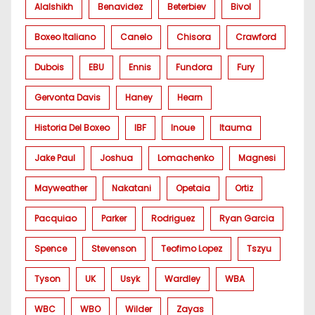
Alalshikh
Benavidez
Beterbiev
Bivol
Boxeo Italiano
Canelo
Chisora
Crawford
Dubois
EBU
Ennis
Fundora
Fury
Gervonta Davis
Haney
Hearn
Historia Del Boxeo
IBF
Inoue
Itauma
Jake Paul
Joshua
Lomachenko
Magnesi
Mayweather
Nakatani
Opetaia
Ortiz
Pacquiao
Parker
Rodriguez
Ryan Garcia
Spence
Stevenson
Teofimo Lopez
Tszyu
Tyson
UK
Usyk
Wardley
WBA
WBC
WBO
Wilder
Zayas