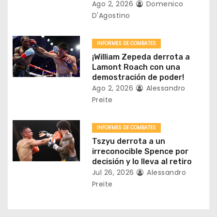
e
Ago 2, 2026
Domenico
D'Agostino
n
t
INFORMES DE COMBATES
¡William Zepeda derrota a
r
Lamont Roach con una
demostración de poder!
a
Ago 2, 2026
Alessandro
Preite
d
a
INFORMES DE COMBATES
Tszyu derrota a un
s
irreconocible Spence por
decisión y lo lleva al retiro
Jul 26, 2026
Alessandro
Preite