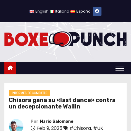
S
a
English
Italiano
Español
l
t
a
r
a
l
c
o
n
t
INFORMES DE COMBATES
Chisora gana su «last dance» contra
e
un decepcionante Wallin
n
i
Por
Mario Salomone
d
Feb 9, 2025
#Chisora
,
#UK