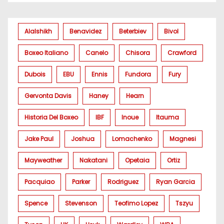
Alalshikh
Benavidez
Beterbiev
Bivol
Boxeo Italiano
Canelo
Chisora
Crawford
Dubois
EBU
Ennis
Fundora
Fury
Gervonta Davis
Haney
Hearn
Historia Del Boxeo
IBF
Inoue
Itauma
Jake Paul
Joshua
Lomachenko
Magnesi
Mayweather
Nakatani
Opetaia
Ortiz
Pacquiao
Parker
Rodriguez
Ryan Garcia
Spence
Stevenson
Teofimo Lopez
Tszyu