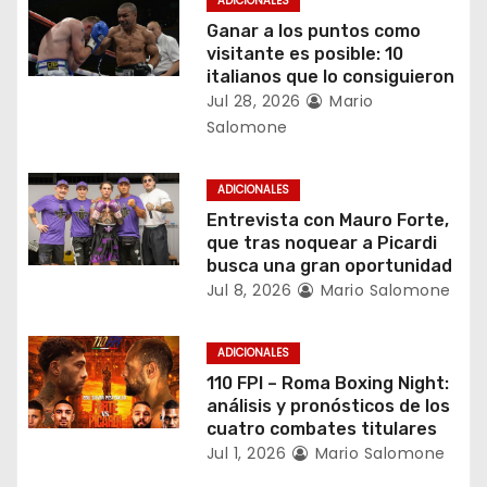
ADICIONALES
d
Ganar a los puntos como
visitante es posible: 10
e
italianos que lo consiguieron
Jul 28, 2026
Mario
e
Salomone
n
ADICIONALES
t
Entrevista con Mauro Forte,
que tras noquear a Picardi
r
busca una gran oportunidad
Jul 8, 2026
Mario Salomone
a
d
ADICIONALES
110 FPI – Roma Boxing Night:
a
análisis y pronósticos de los
cuatro combates titulares
s
Jul 1, 2026
Mario Salomone