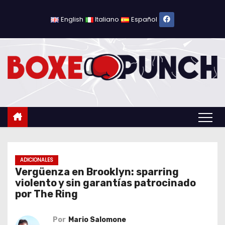
S
a
English
Italiano
Español
l
t
a
r
a
l
c
o
n
t
ADICIONALES
Vergüenza en Brooklyn: sparring
e
violento y sin garantías patrocinado
n
por The Ring
i
d
Por
Mario Salomone