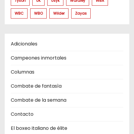
Tyson
UK
Usyk
Wardley
WBA
WBC
WBO
Wilder
Zayas
Adicionales
Campeones inmortales
Columnas
Combate de fantasìa
Combate de la semana
Contacto
El boxeo italiano de élite