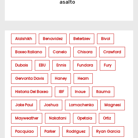
asalto
Alalshikh
Benavidez
Beterbiev
Bivol
Boxeo Italiano
Canelo
Chisora
Crawford
Dubois
EBU
Ennis
Fundora
Fury
Gervonta Davis
Haney
Hearn
Historia Del Boxeo
IBF
Inoue
Itauma
Jake Paul
Joshua
Lomachenko
Magnesi
Mayweather
Nakatani
Opetaia
Ortiz
Pacquiao
Parker
Rodriguez
Ryan Garcia