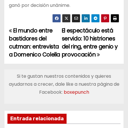
ganó por decisión unánime.
El mundo entre
El espectáculo está
N
bastidores del
servido: 10 histriones
a
cutman: entrevista
del ring, entre genio y
a Domenico Colella
provocación
v
e
Si te gustan nuestros contenidos y quieres
g
ayudarnos a crecer, dale like a nuestra página de
a
Facebook:
boxepunch
c
i
Entrada relacionada