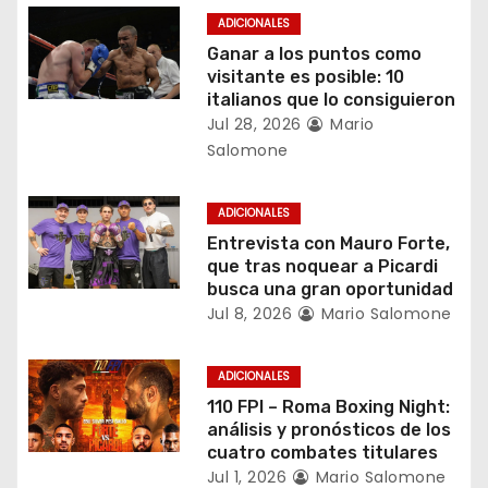
ó
ADICIONALES
n
Ganar a los puntos como
visitante es posible: 10
d
italianos que lo consiguieron
Jul 28, 2026
Mario
e
Salomone
e
ADICIONALES
n
Entrevista con Mauro Forte,
que tras noquear a Picardi
t
busca una gran oportunidad
r
Jul 8, 2026
Mario Salomone
a
ADICIONALES
d
110 FPI – Roma Boxing Night:
análisis y pronósticos de los
a
cuatro combates titulares
Jul 1, 2026
Mario Salomone