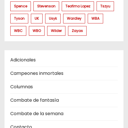
Spence
Stevenson
Teofimo Lopez
Tszyu
Tyson
UK
Usyk
Wardley
WBA
WBC
WBO
Wilder
Zayas
Adicionales
Campeones inmortales
Columnas
Combate de fantasìa
Combate de la semana
Contacto