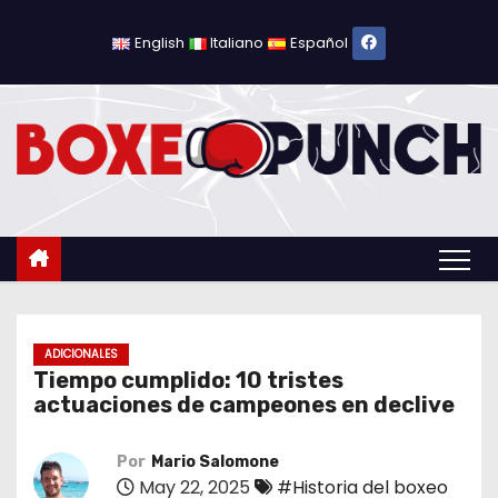
S
a
English
Italiano
Español
l
t
a
r
a
l
c
o
n
t
ADICIONALES
Tiempo cumplido: 10 tristes
e
actuaciones de campeones en declive
n
i
Por
Mario Salomone
d
May 22, 2025
#Historia del boxeo