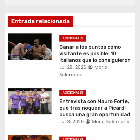
i
ó
Entrada relacionada
n
d
ADICIONALES
Ganar a los puntos como
e
visitante es posible: 10
italianos que lo consiguieron
e
Jul 28, 2026
Mario
Salomone
n
t
ADICIONALES
Entrevista con Mauro Forte,
r
que tras noquear a Picardi
busca una gran oportunidad
a
Jul 8, 2026
Mario Salomone
d
ADICIONALES