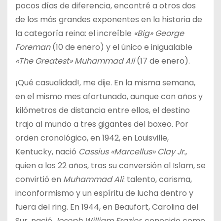
pocos días de diferencia, encontré a otros dos
de los más grandes exponentes en la historia de
la categoría reina: el increíble
«Big» George
Foreman
(10 de enero) y el único e inigualable
«The Greatest» Muhammad Ali
(17 de enero).
¡Qué casualidad!, me dije. En la misma semana,
en el mismo mes afortunado, aunque con años y
kilómetros de distancia entre ellos, el destino
trajo al mundo a tres gigantes del boxeo. Por
orden cronológico, en 1942, en Louisville,
Kentucky, nació
Cassius «Marcellus» Clay Jr.
,
quien a los 22 años, tras su conversión al Islam, se
convirtió en
Muhammad Ali
: talento, carisma,
inconformismo y un espíritu de lucha dentro y
fuera del ring. En 1944, en Beaufort, Carolina del
Sur, nació
Joseph William Frazier
, conocido como