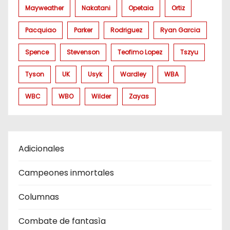
Mayweather
Nakatani
Opetaia
Ortiz
Pacquiao
Parker
Rodriguez
Ryan Garcia
Spence
Stevenson
Teofimo Lopez
Tszyu
Tyson
UK
Usyk
Wardley
WBA
WBC
WBO
Wilder
Zayas
Adicionales
Campeones inmortales
Columnas
Combate de fantasìa