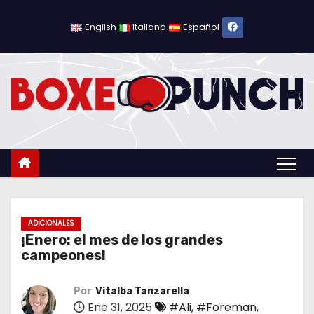
S
a
English
Italiano
Español
l
t
a
r
a
l
c
o
n
t
ADICIONALES
¡Enero: el mes de los grandes
e
campeones!
n
i
Por
Vitalba Tanzarella
d
Ene 31, 2025
#Ali
,
#Foreman
,