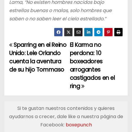
Lama
,
“No existen hombres nacidos bajo
estrellas buenas o malas, solo hombres que
saben o no saben leer el cielo estrellado.”
Sparring en el Reino
El Karma no
N
Unido: Lele Orlando
perdona: 10
a
cuenta la aventura
boxeadores
de su hijo Tommaso
arrogantes
v
castigados en el
e
ring
g
a
Si te gustan nuestros contenidos y quieres
ayudarnos a crecer, dale like a nuestra página de
c
Facebook:
boxepunch