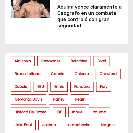
Aouina vence claramente a
Geografo en un combate
que controló con gran
seguridad
Alalshikh
Benavidez
Beterbiev
Bivol
Boxeo Italiano
Canelo
Chisora
Crawford
Dubois
EBU
Ennis
Fundora
Fury
Gervonta Davis
Haney
Hearn
Historia Del Boxeo
IBF
Inoue
Itauma
Jake Paul
Joshua
Lomachenko
Magnesi