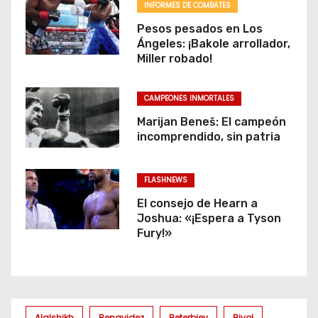
INFORMES DE COMBATES
Pesos pesados en Los
Ángeles: ¡Bakole arrollador,
Miller robado!
CAMPEONES INMORTALES
Marijan Beneš: El campeón
incomprendido, sin patria
FLASHNEWS
El consejo de Hearn a
Joshua: «¡Espera a Tyson
Fury!»
Alalshikh
Benavidez
Beterbiev
Bivol