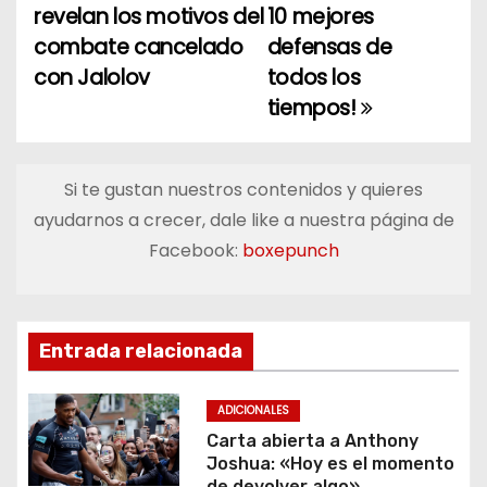
revelan los motivos del
10 mejores
a
combate cancelado
defensas de
con Jalolov
todos los
v
tiempos!
e
g
Si te gustan nuestros contenidos y quieres
a
ayudarnos a crecer, dale like a nuestra página de
Facebook:
boxepunch
c
i
ó
Entrada relacionada
n
ADICIONALES
d
Carta abierta a Anthony
Joshua: «Hoy es el momento
de devolver algo»