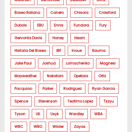
Boxeo Italiano
Canelo
Chisora
Crawford
Dubois
EBU
Ennis
Fundora
Fury
Gervonta Davis
Haney
Hearn
Historia Del Boxeo
IBF
Inoue
Itauma
Jake Paul
Joshua
Lomachenko
Magnesi
Mayweather
Nakatani
Opetaia
Ortiz
Pacquiao
Parker
Rodriguez
Ryan Garcia
Spence
Stevenson
Teofimo Lopez
Tszyu
Tyson
UK
Usyk
Wardley
WBA
WBC
WBO
Wilder
Zayas