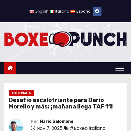
S
a
English
Italiano
Español
l
t
a
r
a
l
c
o
n
t
ADICIONALES
Desafío escalofriante para Dario
e
Morello y más: ¡mañana llega TAF 11!
n
i
Por
Mario Salomone
d
Nov 7, 2025
#Boxeo italiano