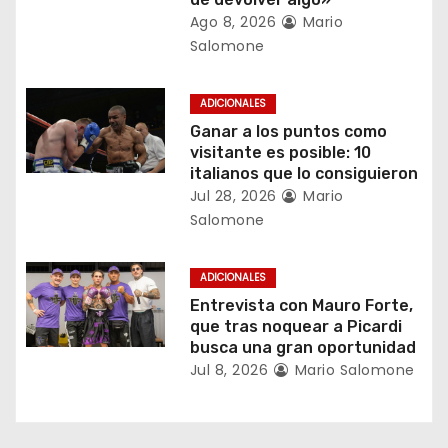
e
Ago 8, 2026
Mario
e
Salomone
n
ADICIONALES
t
Ganar a los puntos como
visitante es posible: 10
r
italianos que lo consiguieron
Jul 28, 2026
Mario
a
Salomone
d
ADICIONALES
a
Entrevista con Mauro Forte,
que tras noquear a Picardi
s
busca una gran oportunidad
Jul 8, 2026
Mario Salomone