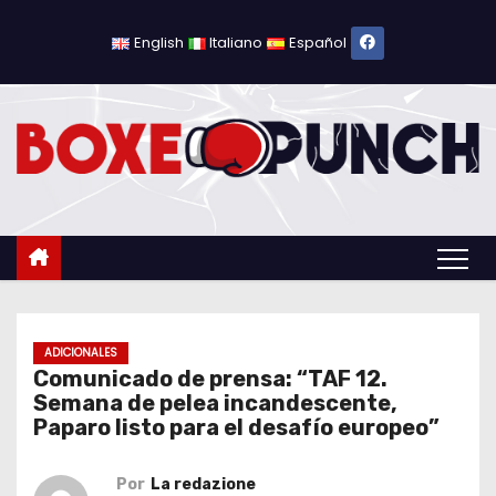
S
a
English
Italiano
Español
l
t
a
r
a
l
c
o
n
t
ADICIONALES
Comunicado de prensa: “TAF 12.
e
Semana de pelea incandescente,
n
Paparo listo para el desafío europeo”
i
d
Por
La redazione