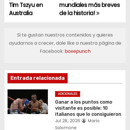
Tim Tszyu en
mundiales más breves
v
Australia
de la historia!
e
g
Si te gustan nuestros contenidos y quieres
a
ayudarnos a crecer, dale like a nuestra página de
Facebook:
boxepunch
c
i
ó
Entrada relacionada
n
ADICIONALES
d
Ganar a los puntos como
visitante es posible: 10
e
italianos que lo consiguieron
Jul 28, 2026
Mario
e
Salomone