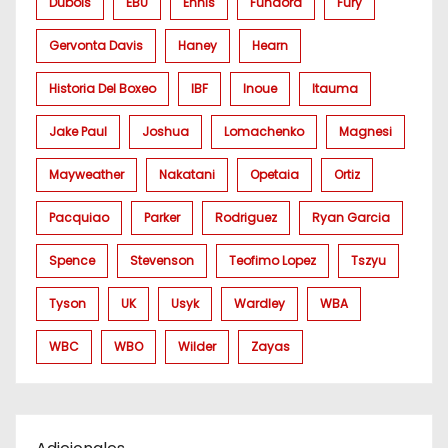
Dubois
EBU
Ennis
Fundora
Fury
Gervonta Davis
Haney
Hearn
Historia Del Boxeo
IBF
Inoue
Itauma
Jake Paul
Joshua
Lomachenko
Magnesi
Mayweather
Nakatani
Opetaia
Ortiz
Pacquiao
Parker
Rodriguez
Ryan Garcia
Spence
Stevenson
Teofimo Lopez
Tszyu
Tyson
UK
Usyk
Wardley
WBA
WBC
WBO
Wilder
Zayas