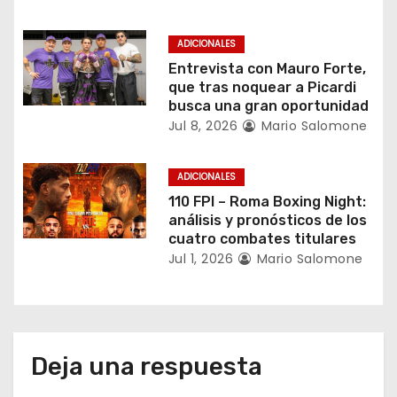
n
ADICIONALES
t
Entrevista con Mauro Forte,
que tras noquear a Picardi
r
busca una gran oportunidad
Jul 8, 2026
Mario Salomone
a
d
ADICIONALES
110 FPI – Roma Boxing Night:
a
análisis y pronósticos de los
cuatro combates titulares
s
Jul 1, 2026
Mario Salomone
Deja una respuesta