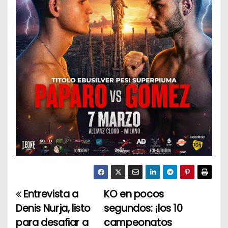
Entrevista a
KO en pocos
N
Denis Nurja, listo
segundos: ¡los 10
a
para desafiar a
campeonatos