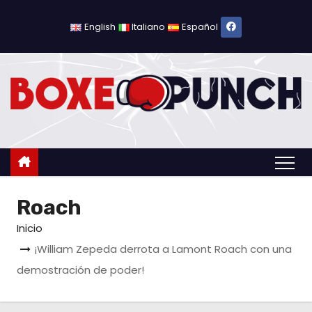
S
a
English
Italiano
Español
l
t
a
r
a
l
c
o
Roach
n
t
Inicio
e
¡William Zepeda derrota a Lamont Roach con una
n
demostración de poder!
i
d