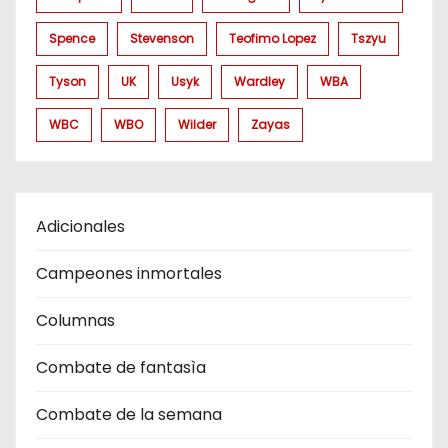
Spence
Stevenson
Teofimo Lopez
Tszyu
Tyson
UK
Usyk
Wardley
WBA
WBC
WBO
Wilder
Zayas
Adicionales
Campeones inmortales
Columnas
Combate de fantasìa
Combate de la semana