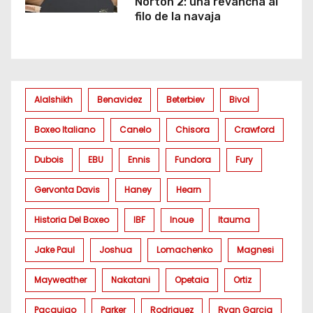
Norton 2: una revancha al
filo de la navaja
Alalshikh
Benavidez
Beterbiev
Bivol
Boxeo Italiano
Canelo
Chisora
Crawford
Dubois
EBU
Ennis
Fundora
Fury
Gervonta Davis
Haney
Hearn
Historia Del Boxeo
IBF
Inoue
Itauma
Jake Paul
Joshua
Lomachenko
Magnesi
Mayweather
Nakatani
Opetaia
Ortiz
Pacquiao
Parker
Rodriguez
Ryan Garcia