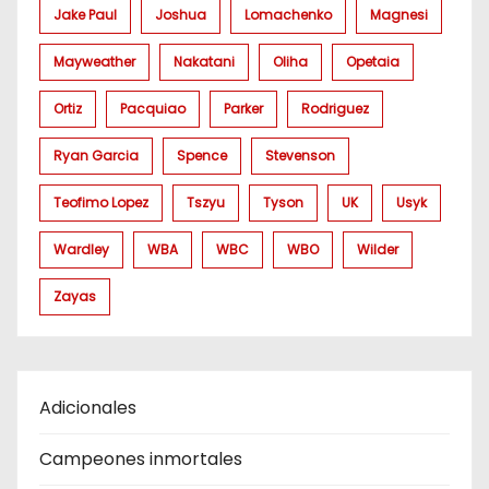
Jake Paul
Joshua
Lomachenko
Magnesi
Mayweather
Nakatani
Oliha
Opetaia
Ortiz
Pacquiao
Parker
Rodriguez
Ryan Garcia
Spence
Stevenson
Teofimo Lopez
Tszyu
Tyson
UK
Usyk
Wardley
WBA
WBC
WBO
Wilder
Zayas
Adicionales
Campeones inmortales