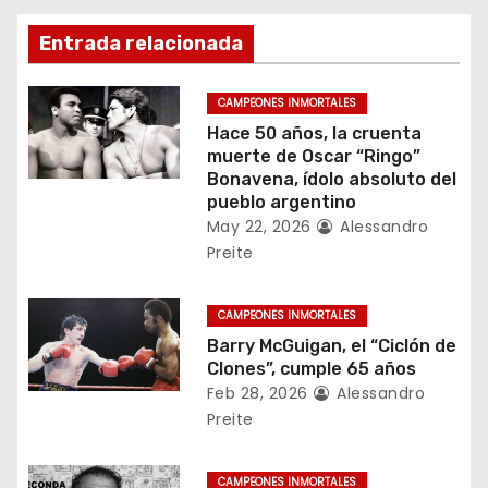
c
Entrada relacionada
i
ó
CAMPEONES INMORTALES
Hace 50 años, la cruenta
n
muerte de Oscar “Ringo”
Bonavena, ídolo absoluto del
d
pueblo argentino
May 22, 2026
Alessandro
e
Preite
e
CAMPEONES INMORTALES
n
Barry McGuigan, el “Ciclón de
Clones”, cumple 65 años
t
Feb 28, 2026
Alessandro
Preite
r
a
CAMPEONES INMORTALES