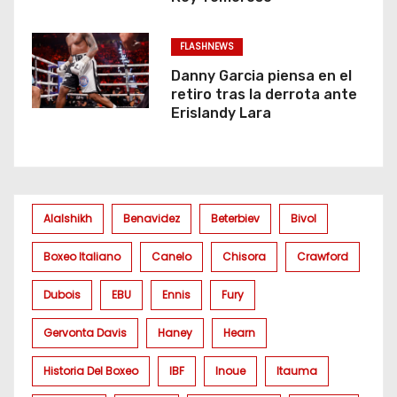
FLASHNEWS
Danny Garcia piensa en el
retiro tras la derrota ante
Erislandy Lara
Alalshikh
Benavidez
Beterbiev
Bivol
Boxeo Italiano
Canelo
Chisora
Crawford
Dubois
EBU
Ennis
Fury
Gervonta Davis
Haney
Hearn
Historia Del Boxeo
IBF
Inoue
Itauma