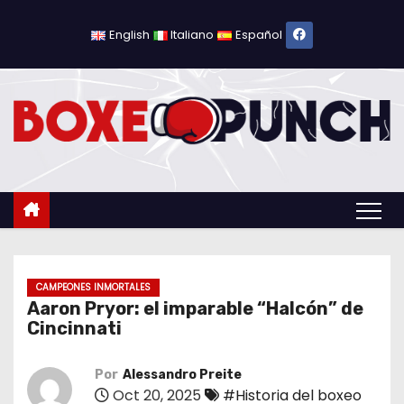
S
a
English
Italiano
Español
l
t
a
r
a
l
c
o
n
t
CAMPEONES INMORTALES
Aaron Pryor: el imparable “Halcón” de
e
Cincinnati
n
i
Por
Alessandro Preite
d
Oct 20, 2025
#Historia del boxeo