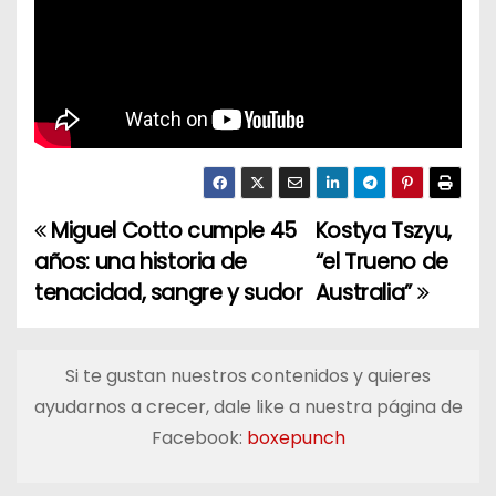
Miguel Cotto cumple 45
Kostya Tszyu,
N
años: una historia de
“el Trueno de
a
tenacidad, sangre y sudor
Australia”
v
e
Si te gustan nuestros contenidos y quieres
ayudarnos a crecer, dale like a nuestra página de
g
Facebook:
boxepunch
a