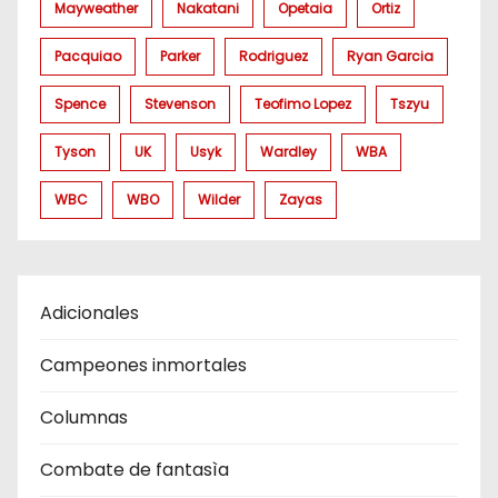
Mayweather
Nakatani
Opetaia
Ortiz
Pacquiao
Parker
Rodriguez
Ryan Garcia
Spence
Stevenson
Teofimo Lopez
Tszyu
Tyson
UK
Usyk
Wardley
WBA
WBC
WBO
Wilder
Zayas
Adicionales
Campeones inmortales
Columnas
Combate de fantasìa