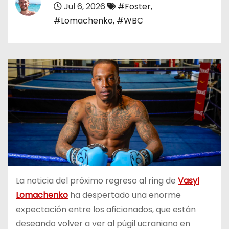
Jul 6, 2026
#Foster
,
o
#Lomachenko
,
#WBC
La noticia del próximo regreso al ring de
Vasyl
Lomachenko
ha despertado una enorme
expectación entre los aficionados, que están
deseando volver a ver al púgil ucraniano en