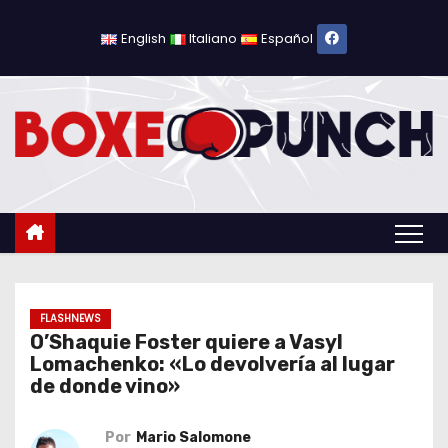
S
a
English
Italiano
Español
l
t
a
r
a
l
c
o
n
t
FLASHNEWS
O’Shaquie Foster quiere a Vasyl
e
Lomachenko: «Lo devolvería al lugar
n
de donde vino»
i
d
Por
Mario Salomone