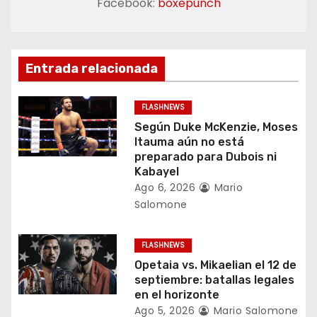
Facebook:
boxepunch
c
i
ó
Entrada relacionada
n
FLASHNEWS
d
Según Duke McKenzie, Moses
Itauma aún no está
e
preparado para Dubois ni
Kabayel
e
Ago 6, 2026
Mario
Salomone
n
t
FLASHNEWS
Opetaia vs. Mikaelian el 12 de
r
septiembre: batallas legales
en el horizonte
a
Ago 5, 2026
Mario Salomone