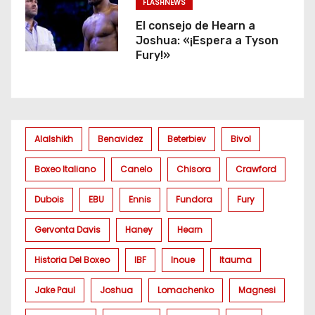
FLASHNEWS
El consejo de Hearn a
Joshua: «¡Espera a Tyson
Fury!»
Alalshikh
Benavidez
Beterbiev
Bivol
Boxeo Italiano
Canelo
Chisora
Crawford
Dubois
EBU
Ennis
Fundora
Fury
Gervonta Davis
Haney
Hearn
Historia Del Boxeo
IBF
Inoue
Itauma
Jake Paul
Joshua
Lomachenko
Magnesi