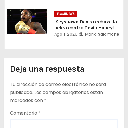
d
FLASHNEWS
a
¡Keyshawn Davis rechaza la
pelea contra Devin Haney!
s
Ago 1, 2026
Mario Salomone
Deja una respuesta
Tu dirección de correo electrónico no será
publicada.
Los campos obligatorios están
marcados con
*
Comentario
*