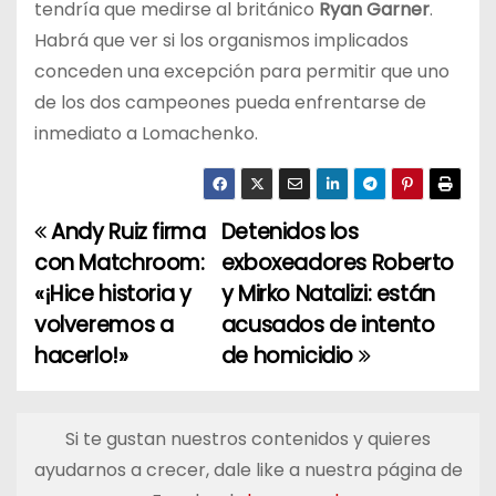
tendría que medirse al británico
Ryan Garner
.
Habrá que ver si los organismos implicados
conceden una excepción para permitir que uno
de los dos campeones pueda enfrentarse de
inmediato a Lomachenko.
Andy Ruiz firma
Detenidos los
N
con Matchroom:
exboxeadores Roberto
a
«¡Hice historia y
y Mirko Natalizi: están
volveremos a
acusados de intento
v
hacerlo!»
de homicidio
e
g
Si te gustan nuestros contenidos y quieres
a
ayudarnos a crecer, dale like a nuestra página de