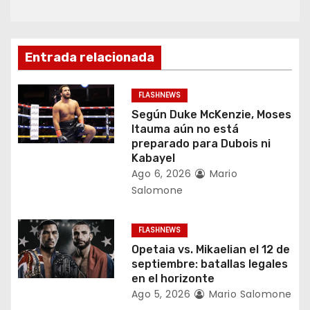
c
i
Entrada relacionada
ó
FLASHNEWS
n
Según Duke McKenzie, Moses
Itauma aún no está
d
preparado para Dubois ni
Kabayel
e
Ago 6, 2026
Mario
Salomone
e
n
FLASHNEWS
Opetaia vs. Mikaelian el 12 de
t
septiembre: batallas legales
en el horizonte
r
Ago 5, 2026
Mario Salomone