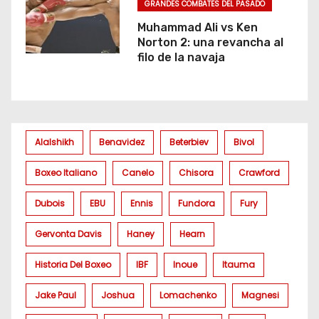
GRANDES COMBATES DEL PASADO
Muhammad Ali vs Ken
Norton 2: una revancha al
filo de la navaja
Alalshikh
Benavidez
Beterbiev
Bivol
Boxeo Italiano
Canelo
Chisora
Crawford
Dubois
EBU
Ennis
Fundora
Fury
Gervonta Davis
Haney
Hearn
Historia Del Boxeo
IBF
Inoue
Itauma
Jake Paul
Joshua
Lomachenko
Magnesi