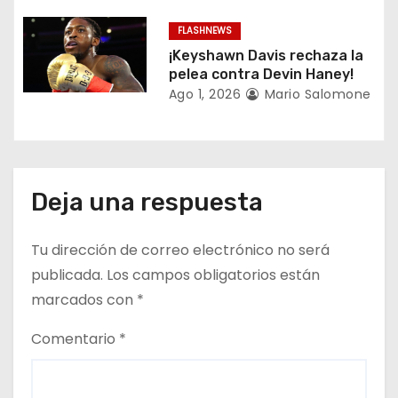
a
FLASHNEWS
d
¡Keyshawn Davis rechaza la
a
pelea contra Devin Haney!
Ago 1, 2026
Mario Salomone
s
Deja una respuesta
Tu dirección de correo electrónico no será
publicada.
Los campos obligatorios están
marcados con
*
Comentario
*