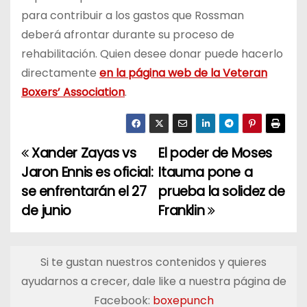
para contribuir a los gastos que Rossman
deberá afrontar durante su proceso de
rehabilitación. Quien desee donar puede hacerlo
directamente
en la página web de la Veteran
Boxers’ Association
.
Xander Zayas vs
El poder de Moses
N
Jaron Ennis es oficial:
Itauma pone a
a
se enfrentarán el 27
prueba la solidez de
de junio
Franklin
v
e
Si te gustan nuestros contenidos y quieres
g
ayudarnos a crecer, dale like a nuestra página de
a
Facebook:
boxepunch