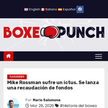
S
a
English
Italiano
Español
l
t
a
r
a
l
c
o
n
t
FLASHNEWS
Mike Rossman sufre un ictus. Se lanza
e
una recaudación de fondos
n
i
Por
Mario Salomone
d
Mar 28, 2026
#Historia del boxeo