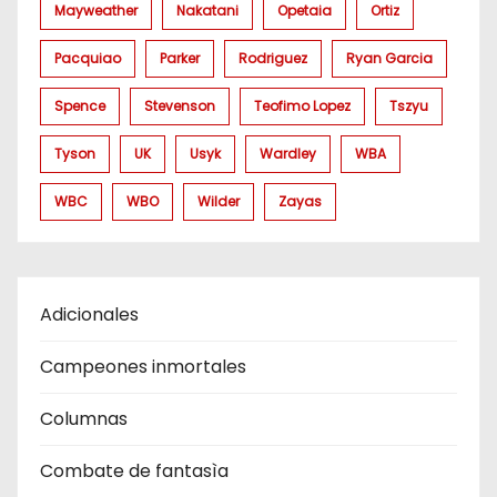
Mayweather
Nakatani
Opetaia
Ortiz
Pacquiao
Parker
Rodriguez
Ryan Garcia
Spence
Stevenson
Teofimo Lopez
Tszyu
Tyson
UK
Usyk
Wardley
WBA
WBC
WBO
Wilder
Zayas
Adicionales
Campeones inmortales
Columnas
Combate de fantasìa