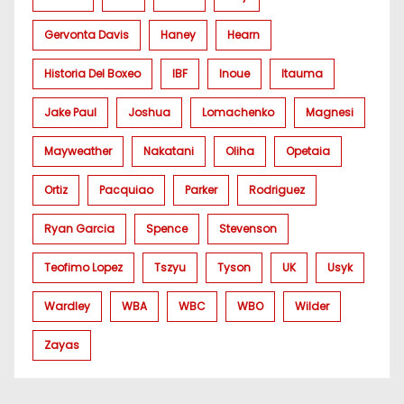
Gervonta Davis
Haney
Hearn
Historia Del Boxeo
IBF
Inoue
Itauma
Jake Paul
Joshua
Lomachenko
Magnesi
Mayweather
Nakatani
Oliha
Opetaia
Ortiz
Pacquiao
Parker
Rodriguez
Ryan Garcia
Spence
Stevenson
Teofimo Lopez
Tszyu
Tyson
UK
Usyk
Wardley
WBA
WBC
WBO
Wilder
Zayas