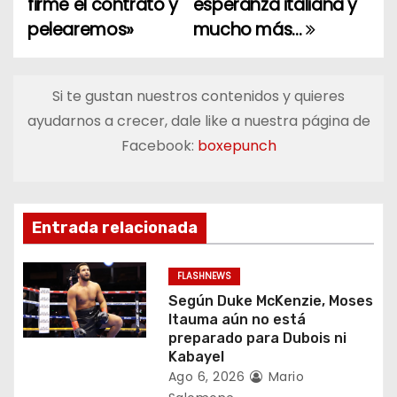
firme el contrato y
esperanza italiana y
v
pelearemos»
mucho más…
e
g
Si te gustan nuestros contenidos y quieres
a
ayudarnos a crecer, dale like a nuestra página de
Facebook:
boxepunch
c
i
ó
Entrada relacionada
n
FLASHNEWS
d
Según Duke McKenzie, Moses
Itauma aún no está
e
preparado para Dubois ni
Kabayel
e
Ago 6, 2026
Mario