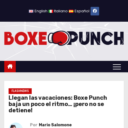
S
a
English
Italiano
Español
l
t
a
r
a
l
c
o
n
t
FLASHNEWS
Llegan las vacaciones: Boxe Punch
e
baja un poco el ritmo… ¡pero no se
n
detiene!
i
d
Por
Mario Salomone