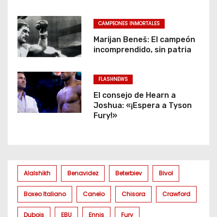
CAMPEONES INMORTALES
Marijan Beneš: El campeón
incomprendido, sin patria
FLASHNEWS
El consejo de Hearn a
Joshua: «¡Espera a Tyson
Fury!»
Alalshikh
Benavidez
Beterbiev
Bivol
Boxeo Italiano
Canelo
Chisora
Crawford
Dubois
EBU
Ennis
Fury