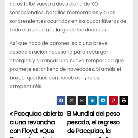
no os falte vuestra dosis diaria de KO
sensacionales, batallas memorables y giros
sorprendentes ocurridos en los cuadriláteros de
todo el mundo a lo largo de las décadas.
Así que nada de parones: solo una breve
desaceleración necesaria para recargar
energías y arrancar una nueva temporada que
promete estar llena de novedades. Si amáis el
boxeo, quedaos con nosotros… ¡no os
arrepentiréis!
Pacquiao abierto
El Mundial del peso
N
a una revancha
pesado, el regreso
a
con Floyd: «Que
de Pacquiao, la