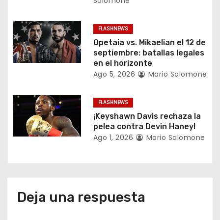
Salomone
n
t
FLASHNEWS
Opetaia vs. Mikaelian el 12 de
r
septiembre: batallas legales
en el horizonte
a
Ago 5, 2026
Mario Salomone
d
FLASHNEWS
a
¡Keyshawn Davis rechaza la
pelea contra Devin Haney!
s
Ago 1, 2026
Mario Salomone
Deja una respuesta