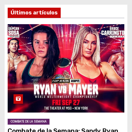
o
Últimos artículos
COMBATE DE LA SEMANA
Combate de la Semana: Sandy Ryan