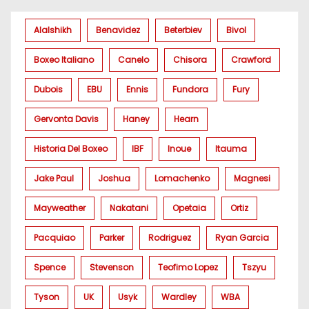
Alalshikh
Benavidez
Beterbiev
Bivol
Boxeo Italiano
Canelo
Chisora
Crawford
Dubois
EBU
Ennis
Fundora
Fury
Gervonta Davis
Haney
Hearn
Historia Del Boxeo
IBF
Inoue
Itauma
Jake Paul
Joshua
Lomachenko
Magnesi
Mayweather
Nakatani
Opetaia
Ortiz
Pacquiao
Parker
Rodriguez
Ryan Garcia
Spence
Stevenson
Teofimo Lopez
Tszyu
Tyson
UK
Usyk
Wardley
WBA