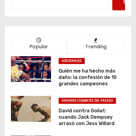
Searc
a
c
i
ó
Popular
Trending
n
ADICIONALES
d
Quién me ha hecho más
daño: la confesión de 10
e
grandes campeones
e
GRANDES COMBATES DEL PASADO
n
David contra Goliat:
cuando Jack Dempsey
t
arrasó con Jess Willard
r