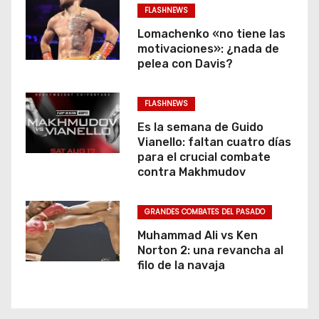
FLASHNEWS
a
Lomachenko «no tiene las
d
motivaciones»: ¿nada de
pelea con Davis?
a
FLASHNEWS
s
Es la semana de Guido
Vianello: faltan cuatro días
para el crucial combate
contra Makhmudov
GRANDES COMBATES DEL PASADO
Muhammad Ali vs Ken
Norton 2: una revancha al
filo de la navaja