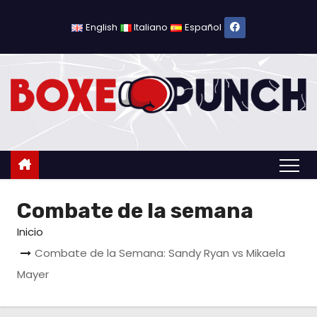
S
a
English
Italiano
Español
l
t
a
r
a
l
c
o
Combate de la semana
n
t
Inicio
e
Combate de la Semana: Sandy Ryan vs Mikaela
n
Mayer
i
d