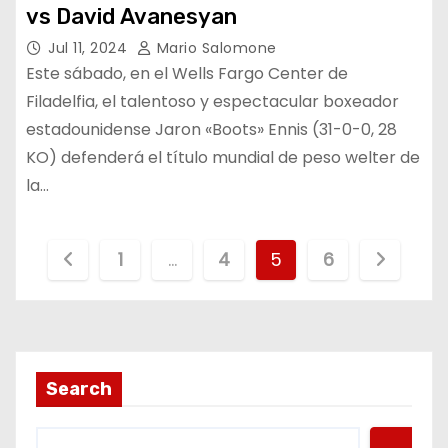
vs David Avanesyan
Jul 11, 2024
Mario Salomone
Este sábado, en el Wells Fargo Center de
Filadelfia, el talentoso y espectacular boxeador
estadounidense Jaron «Boots» Ennis (31-0-0, 28
KO) defenderá el título mundial de peso welter de
la…
P
1
…
4
5
6
a
g
i
Search
n