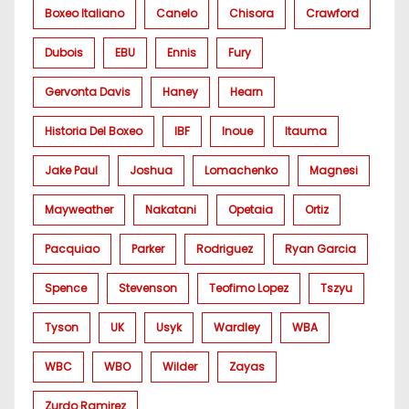
Boxeo Italiano
Canelo
Chisora
Crawford
Dubois
EBU
Ennis
Fury
Gervonta Davis
Haney
Hearn
Historia Del Boxeo
IBF
Inoue
Itauma
Jake Paul
Joshua
Lomachenko
Magnesi
Mayweather
Nakatani
Opetaia
Ortiz
Pacquiao
Parker
Rodriguez
Ryan Garcia
Spence
Stevenson
Teofimo Lopez
Tszyu
Tyson
UK
Usyk
Wardley
WBA
WBC
WBO
Wilder
Zayas
Zurdo Ramirez