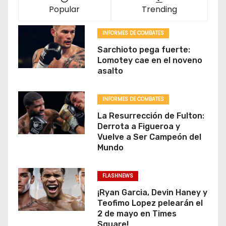
ó
Popular
Trending
n
INFORMES DE COMBATES
d
Sarchioto pega fuerte:
Lomotey cae en el noveno
e
asalto
e
INFORMES DE COMBATES
n
La Resurrección de Fulton:
Derrota a Figueroa y
t
Vuelve a Ser Campeón del
Mundo
r
a
FLASHNEWS
d
¡Ryan Garcia, Devin Haney y
Teofimo Lopez pelearán el
a
2 de mayo en Times
Square!