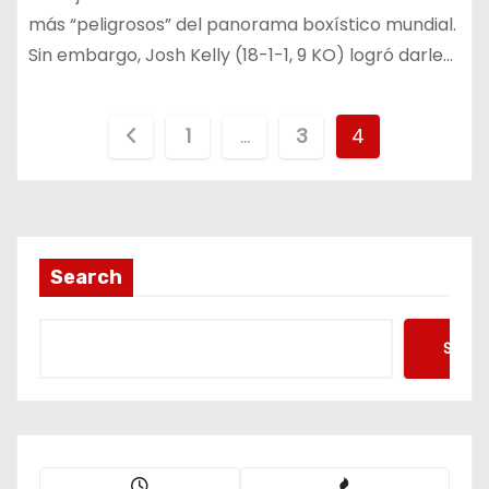
más “peligrosos” del panorama boxístico mundial.
Sin embargo, Josh Kelly (18-1-1, 9 KO) logró darle…
P
1
…
3
4
a
g
i
Search
n
Searc
a
c
i