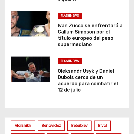
s
FLASHNEWS
Ivan Zucco se enfrentará a
Callum Simpson por el
título europeo del peso
supermediano
FLASHNEWS
Oleksandr Usyk y Daniel
Dubois cerca de un
acuerdo para combatir el
12 de julio
Alalshikh
Benavidez
Beterbiev
Bivol