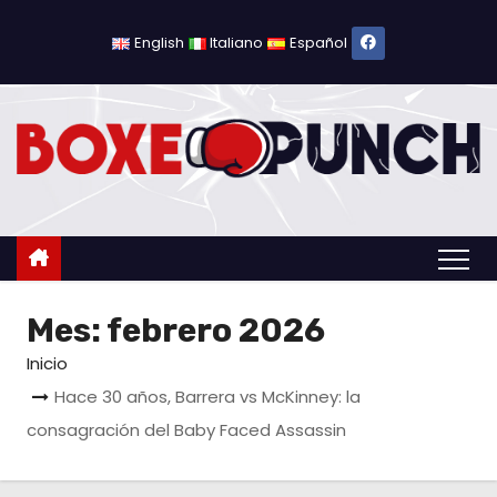
S
a
English
Italiano
Español
l
t
a
r
a
l
c
o
Mes:
febrero 2026
n
t
Inicio
e
Hace 30 años, Barrera vs McKinney: la
n
consagración del Baby Faced Assassin
i
d