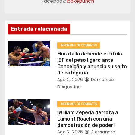
Facebook:
boxepunch
c
i
ó
Entrada relacionada
n
INFORMES DE COMBATES
d
Muratalla defiende el título
IBF del peso ligero ante
e
Conceição y anuncia su salto
de categoría
e
Ago 2, 2026
Domenico
D'Agostino
n
t
INFORMES DE COMBATES
¡William Zepeda derrota a
r
Lamont Roach con una
demostración de poder!
a
Ago 2, 2026
Alessandro