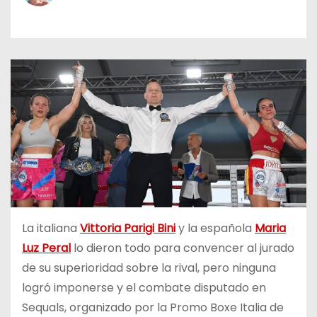
o
La italiana
Vittoria Parigi Bini
y la española
Maria
Luz Peral
lo dieron todo para convencer al jurado
de su superioridad sobre la rival, pero ninguna
logró imponerse y el combate disputado en
Sequals, organizado por la Promo Boxe Italia de