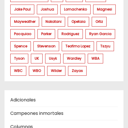
Jake Paul
Joshua
Lomachenko
Magnesi
Mayweather
Nakatani
Opetaia
Ortiz
Pacquiao
Parker
Rodriguez
Ryan Garcia
Spence
Stevenson
Teofimo Lopez
Tszyu
Tyson
UK
Usyk
Wardley
WBA
WBC
WBO
Wilder
Zayas
Adicionales
Campeones inmortales
Columnas