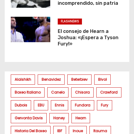
incomprendido, sin patria
FLASHNEWS
El consejo de Hearn a
Joshua: «¡Espera a Tyson
Fury!»
Alalshikh
Benavidez
Beterbiev
Bivol
Boxeo Italiano
Canelo
Chisora
Crawford
Dubois
EBU
Ennis
Fundora
Fury
Gervonta Davis
Haney
Hearn
Historia Del Boxeo
IBF
Inoue
Itauma