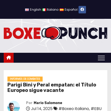
S
a
English
Italiano
Español
l
t
a
r
a
l
c
o
n
t
INFORMES DE COMBATES
Parigi Bini y Peral empatan: el Título
e
Europeo sigue vacante
n
i
Por
Mario Salomone
d
Jul 14, 2025
#Boxeo italiano
,
#EBU