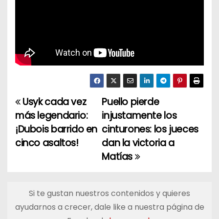
Usyk cada vez
Puello pierde
N
más legendario:
injustamente los
a
¡Dubois barrido en
cinturones: los jueces
cinco asaltos!
dan la victoria a
v
Matías
e
g
Si te gustan nuestros contenidos y quieres
a
ayudarnos a crecer, dale like a nuestra página de