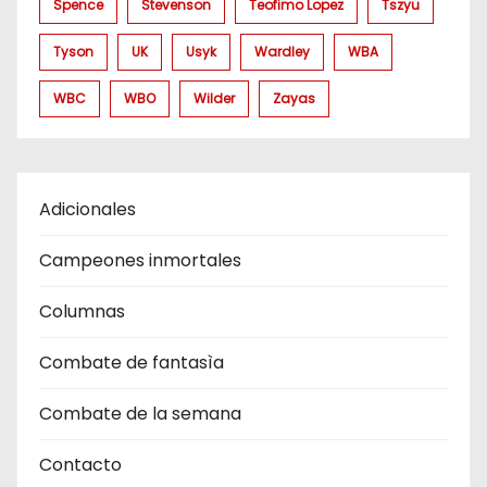
Spence
Stevenson
Teofimo Lopez
Tszyu
Tyson
UK
Usyk
Wardley
WBA
WBC
WBO
Wilder
Zayas
Adicionales
Campeones inmortales
Columnas
Combate de fantasìa
Combate de la semana
Contacto