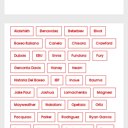
Alalshikh
Benavidez
Beterbiev
Bivol
Boxeo Italiano
Canelo
Chisora
Crawford
Dubois
EBU
Ennis
Fundora
Fury
Gervonta Davis
Haney
Hearn
Historia Del Boxeo
IBF
Inoue
Itauma
Jake Paul
Joshua
Lomachenko
Magnesi
Mayweather
Nakatani
Opetaia
Ortiz
Pacquiao
Parker
Rodriguez
Ryan Garcia