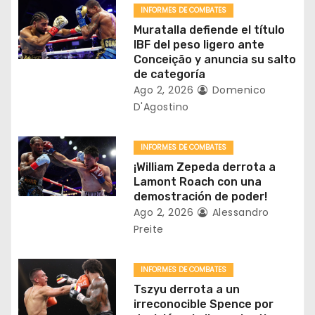
n
INFORMES DE COMBATES
d
Muratalla defiende el título
IBF del peso ligero ante
e
Conceição y anuncia su salto
de categoría
e
Ago 2, 2026
Domenico
D'Agostino
n
t
INFORMES DE COMBATES
¡William Zepeda derrota a
r
Lamont Roach con una
demostración de poder!
a
Ago 2, 2026
Alessandro
Preite
d
a
INFORMES DE COMBATES
Tszyu derrota a un
s
irreconocible Spence por