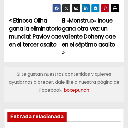
Etinosa Oliha
El «Monstruo» Inoue
N
gana la eliminatoria
gana otra vez: un
a
mundial: Pavlov cae
valiente Doheny cae
en el tercer asalto
en el séptimo asalto
v
e
g
Si te gustan nuestros contenidos y quieres
a
ayudarnos a crecer, dale like a nuestra página de
Facebook:
boxepunch
c
i
ó
Entrada relacionada