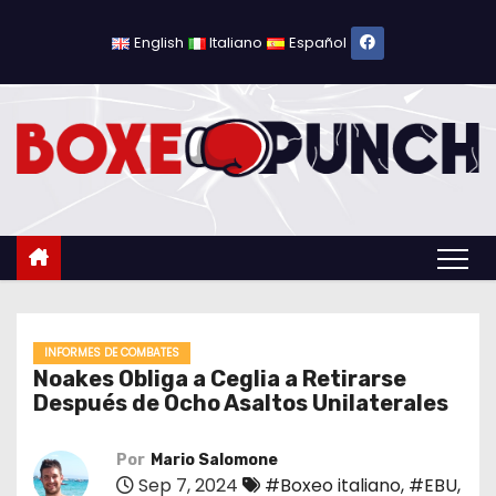
S
a
English
Italiano
Español
l
t
a
r
a
l
c
o
n
t
INFORMES DE COMBATES
Noakes Obliga a Ceglia a Retirarse
e
Después de Ocho Asaltos Unilaterales
n
i
Por
Mario Salomone
d
Sep 7, 2024
#Boxeo italiano
,
#EBU
,