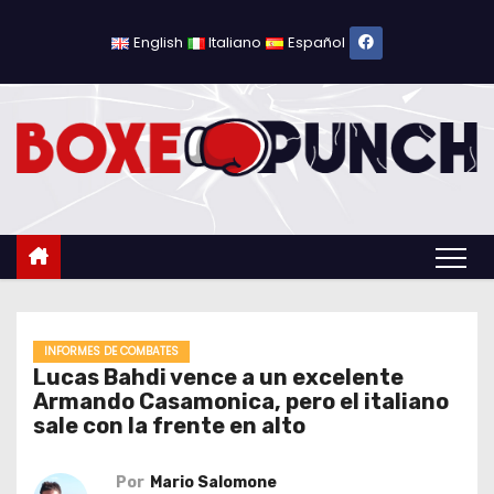
S
a
English
Italiano
Español
l
t
a
r
a
l
c
o
n
t
INFORMES DE COMBATES
Lucas Bahdi vence a un excelente
e
Armando Casamonica, pero el italiano
n
sale con la frente en alto
i
d
Por
Mario Salomone