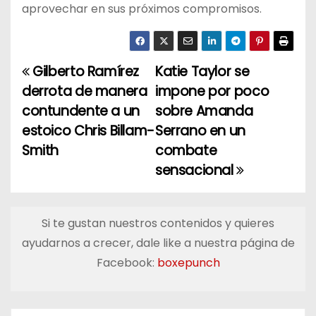
aprovechar en sus próximos compromisos.
Gilberto Ramírez
Katie Taylor se
N
derrota de manera
impone por poco
a
contundente a un
sobre Amanda
estoico Chris Billam-
Serrano en un
v
Smith
combate
e
sensacional
g
a
Si te gustan nuestros contenidos y quieres
ayudarnos a crecer, dale like a nuestra página de
c
Facebook:
boxepunch
i
ó