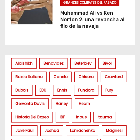
GRANDES COMBATES DEL PASADO
Muhammad Ali vs Ken
Norton 2: una revancha al
filo de la navaja
Alalshikh
Benavidez
Beterbiev
Bivol
Boxeo Italiano
Canelo
Chisora
Crawford
Dubois
EBU
Ennis
Fundora
Fury
Gervonta Davis
Haney
Hearn
Historia Del Boxeo
IBF
Inoue
Itauma
Jake Paul
Joshua
Lomachenko
Magnesi