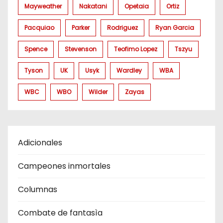
Mayweather
Nakatani
Opetaia
Ortiz
Pacquiao
Parker
Rodriguez
Ryan Garcia
Spence
Stevenson
Teofimo Lopez
Tszyu
Tyson
UK
Usyk
Wardley
WBA
WBC
WBO
Wilder
Zayas
Adicionales
Campeones inmortales
Columnas
Combate de fantasìa