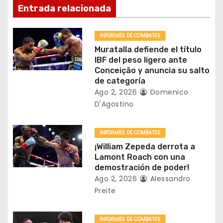
Entrada relacionada
n
d
INFORMES DE COMBATES
Muratalla defiende el título
e
IBF del peso ligero ante
Conceição y anuncia su salto
e
de categoría
Ago 2, 2026
Domenico
n
D'Agostino
t
INFORMES DE COMBATES
r
¡William Zepeda derrota a
Lamont Roach con una
a
demostración de poder!
Ago 2, 2026
Alessandro
d
Preite
a
INFORMES DE COMBATES