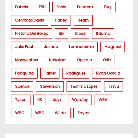
Dubois
EBU
Ennis
Fundora
Fury
Gervonta Davis
Haney
Hearn
Historia Del Boxeo
IBF
Inoue
Itauma
Jake Paul
Joshua
Lomachenko
Magnesi
Mayweather
Nakatani
Opetaia
Ortiz
Pacquiao
Parker
Rodriguez
Ryan Garcia
Spence
Stevenson
Teofimo Lopez
Tszyu
Tyson
UK
Usyk
Wardley
WBA
WBC
WBO
Wilder
Zayas