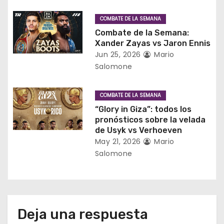
e
COMBATE DE LA SEMANA
Combate de la Semana:
n
Xander Zayas vs Jaron Ennis
Jun 25, 2026
Mario
t
Salomone
r
COMBATE DE LA SEMANA
a
“Glory in Giza”: todos los
d
pronósticos sobre la velada
de Usyk vs Verhoeven
a
May 21, 2026
Mario
Salomone
s
Deja una respuesta