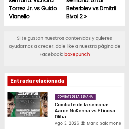
semana: Richard
semana: Artur
a
Torrez Jr. vs Guido
Beterbiev vs Dmitrii
Vianello
Bivol 2
v
e
Si te gustan nuestros contenidos y quieres
g
ayudarnos a crecer, dale like a nuestra página de
a
Facebook:
boxepunch
c
i
Entrada relacionada
ó
COMBATE DE LA SEMANA
n
Combate de la semana:
Aaron McKenna vs Etinosa
d
Oliha
Ago 3, 2026
Mario Salomone
e