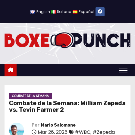
S
a
English
Italiano
Español
l
t
a
r
a
l
c
o
n
t
COMBATE DE LA SEMANA
Combate de la Semana: William Zepeda
e
vs. Tevin Farmer 2
n
i
Por
Mario Salomone
d
Mar 26, 2025
#WBC
,
#Zepeda