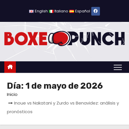
S
a
English
Italiano
Español
l
t
a
r
a
l
c
o
Día:
1 de mayo de 2026
n
t
Inicio
e
Inoue vs Nakatani y Zurdo vs Benavidez: análisis y
n
pronósticos
i
d