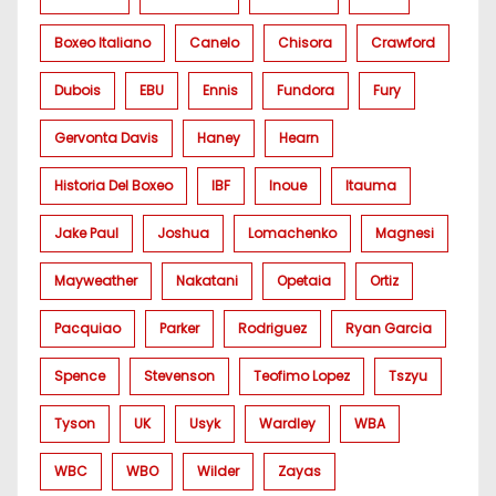
Boxeo Italiano
Canelo
Chisora
Crawford
Dubois
EBU
Ennis
Fundora
Fury
Gervonta Davis
Haney
Hearn
Historia Del Boxeo
IBF
Inoue
Itauma
Jake Paul
Joshua
Lomachenko
Magnesi
Mayweather
Nakatani
Opetaia
Ortiz
Pacquiao
Parker
Rodriguez
Ryan Garcia
Spence
Stevenson
Teofimo Lopez
Tszyu
Tyson
UK
Usyk
Wardley
WBA
WBC
WBO
Wilder
Zayas