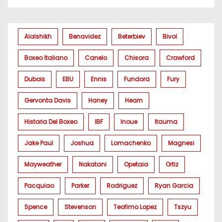
Alalshikh
Benavidez
Beterbiev
Bivol
Boxeo Italiano
Canelo
Chisora
Crawford
Dubois
EBU
Ennis
Fundora
Fury
Gervonta Davis
Haney
Hearn
Historia Del Boxeo
IBF
Inoue
Itauma
Jake Paul
Joshua
Lomachenko
Magnesi
Mayweather
Nakatani
Opetaia
Ortiz
Pacquiao
Parker
Rodriguez
Ryan Garcia
Spence
Stevenson
Teofimo Lopez
Tszyu