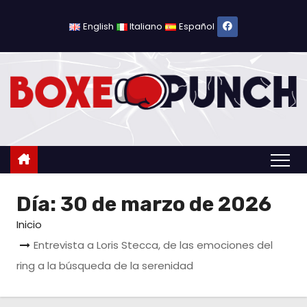
S
a
English
Italiano
Español
l
t
a
r
a
l
c
o
Día:
30 de marzo de 2026
n
t
Inicio
e
Entrevista a Loris Stecca, de las emociones del
n
ring a la búsqueda de la serenidad
i
d